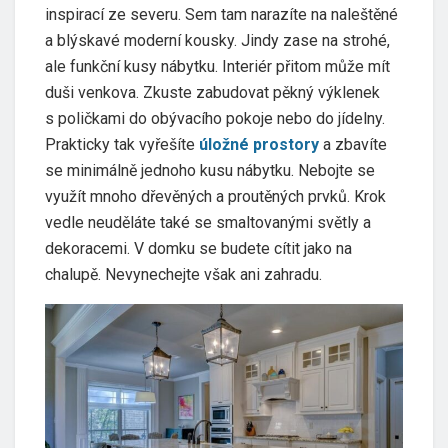
inspirací ze severu. Sem tam narazíte na naleštěné
a blýskavé moderní kousky. Jindy zase na strohé,
ale funkční kusy nábytku. Interiér přitom může mít
duši venkova. Zkuste zabudovat pěkný výklenek
s poličkami do obývacího pokoje nebo do jídelny.
Prakticky tak vyřešíte
úložné prostory
a zbavíte
se minimálně jednoho kusu nábytku. Nebojte se
využít mnoho dřevěných a proutěných prvků. Krok
vedle neuděláte také se smaltovanými světly a
dekoracemi. V domku se budete cítit jako na
chalupě. Nevynechejte však ani zahradu.