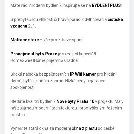
Máte rádi moderní bydlení? Inspirujte se na
BYDLENÍ PLUS
!
S přebytečnou vlhkostí si hravě poradí odvlhčovač a
čistička
vzduchu
2v1.
Matrace store
– vše pro zdravé spaní
Pronajmout byt v Praze
je s realitní kanceláří
HomeSweetHome příjemně snadné.
Široká nabídka bezpečnostních
IP Wifi kamer
pro hlídání
domů, bytů, skladů a zahrad. Nízké ceny a garance
spokojenosti.
Hledáte kvalitní bydlení?
Nové byty Praha 10
v projektu Malý
háj zaujmou moderní architekturou i promyšleným řešením
prostoru.
Vyměňte stará okna za moderní
okna z plastu
od české