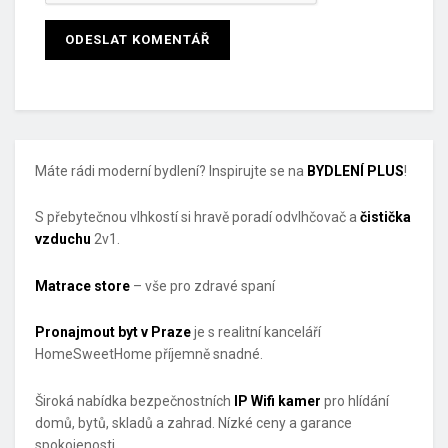
Máte rádi moderní bydlení? Inspirujte se na
BYDLENÍ PLUS
!
S přebytečnou vlhkostí si hravě poradí odvlhčovač a
čistička
vzduchu
2v1.
Matrace store
– vše pro zdravé spaní
Pronajmout byt v Praze
je s realitní kanceláří
HomeSweetHome příjemně snadné.
Široká nabídka bezpečnostních
IP Wifi kamer
pro hlídání
domů, bytů, skladů a zahrad. Nízké ceny a garance
spokojenosti.