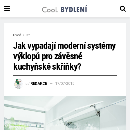
Úvod
BYT
Jak vypadají moderní systémy
výklopů pro závěsné
kuchyňské skříňky?
od
REDAKCE
17/07/2015