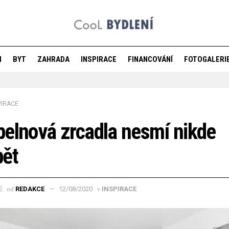
M
BYT
ZAHRADA
INSPIRACE
FINANCOVÁNÍ
FOTOGALERI
PIRACE
elnová zrcadla nesmí nikde
bět
od
REDAKCE
12/08/2020
v
INSPIRACE