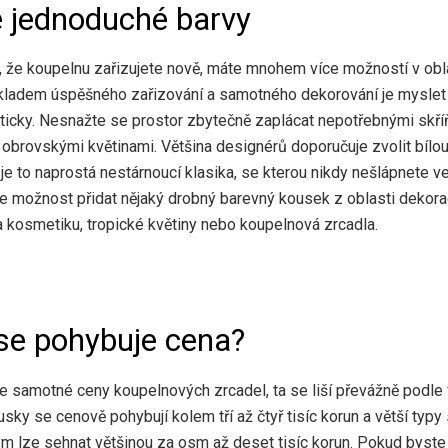
e jednoduché barvy
, že koupelnu zařizujete nově, máte mnohem více možností v obl
kladem úspěšného zařizování a samotného dekorování je myslet
ticky. Nesnažte se prostor zbytečně zaplácat nepotřebnými skří
 obrovskými květinami. Většina designérů doporučuje zvolit bílou
 je to naprostá nestárnoucí klasika, se kterou nikdy nešlápnete ve
e možnost přidat nějaký drobný barevný kousek z oblasti dekorac
a kosmetiku, tropické květiny nebo koupelnová zrcadla.
se pohybuje cena?
e samotné ceny koupelnových zrcadel, ta se liší převážně podle v
sky se cenově pohybují kolem tří až čtyř tisíc korun a větší typy 
m lze sehnat většinou za osm až deset tisíc korun. Pokud byste 