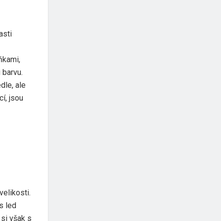
asti
ňkami,
 barvu.
dle, ale
í, jsou
elikosti.
s led
si však s