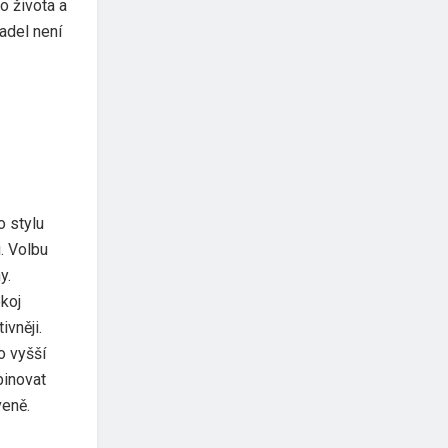
o života a
adel není
o stylu
. Volbu
y.
koj
ivněji.
o vyšší
binovat
veně.