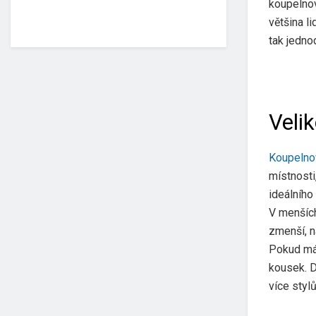
koupelnov
většina l
tak jedno
Velik
Koupelno
místnosti
ideálního
V menších
zmenší, n
Pokud mát
kousek. D
více styl