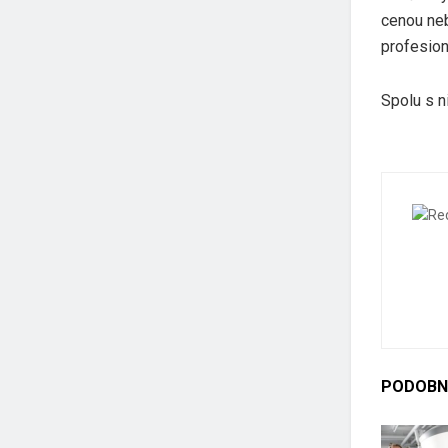
cenou neb
profesion
Spolu s n
PODOBN