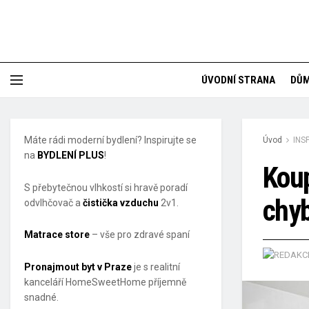
ÚVODNÍ STRANA
DŮ
Máte rádi moderní bydlení? Inspirujte se
Úvod
INS
na
BYDLENÍ PLUS
!
Koup
S přebytečnou vlhkostí si hravě poradí
chy
odvlhčovač a
čistička vzduchu
2v1.
Matrace store
– vše pro zdravé spaní
Pronajmout byt v Praze
je s realitní
kanceláří HomeSweetHome příjemně
snadné.