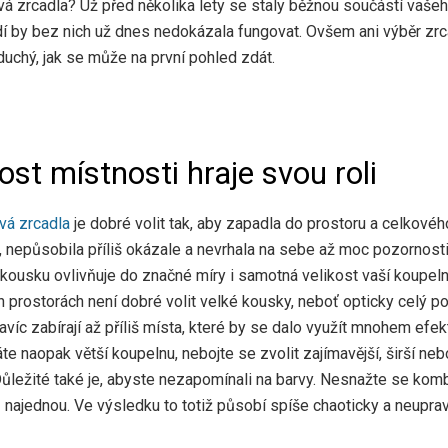
á zrcadla? Už před několika lety se staly běžnou součástí vašeh
idí by bez nich už dnes nedokázala fungovat. Ovšem ani výběr zrc
duchý, jak se může na první pohled zdát.
ost místnosti hraje svou roli
vá zrcadla
je dobré volit tak, aby zapadla do prostoru a celkovéh
, nepůsobila příliš okázale a nevrhala na sebe až moc pozornosti
 kousku ovlivňuje do značné míry i samotná velikost vaší koupeln
 prostorách není dobré volit velké kousky, neboť opticky celý po
avíc zabírají až příliš místa, které by se dalo využít mnohem efekt
e naopak větší koupelnu, nebojte se zvolit zajímavější, širší neb
ůležité také je, abyste nezapomínali na barvy. Nesnažte se kom
ů najednou. Ve výsledku to totiž působí spíše chaoticky a neupra