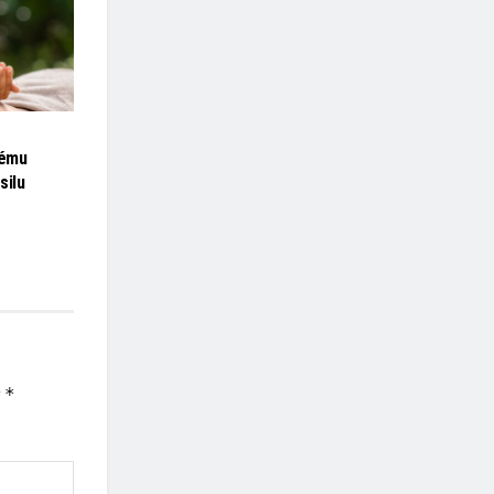
tému
silu
*
y