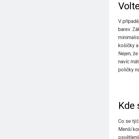
Volt
V případě
barev. Zá
minimalis
košíčky a
Nejen, že
navíc mát
poličky n
Kde 
Co se týč
Menší kou
osvětlený