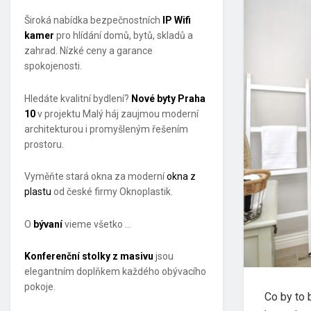
Široká nabídka bezpečnostních
IP Wifi
kamer
pro hlídání domů, bytů, skladů a
zahrad. Nízké ceny a garance
spokojenosti.
Hledáte kvalitní bydlení?
Nové byty Praha
10
v projektu Malý háj zaujmou moderní
architekturou i promyšleným řešením
prostoru.
Vyměňte stará okna za moderní
okna z
plastu
od české firmy Oknoplastik.
O
bývaní
vieme všetko …
Konferenční stolky z masivu
jsou
elegantním doplňkem každého obývacího
pokoje.
Co by to 