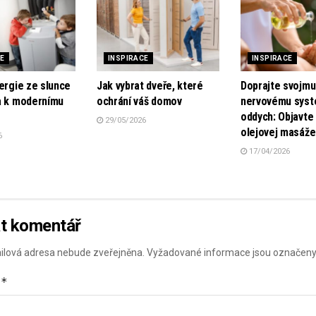
CE
INSPIRACE
INSPIRACE
ergie ze slunce
Jak vybrat dveře, které
Doprajte svojmu
a k modernímu
ochrání váš domov
nervovému sys
oddych: Objavte 
29/05/2026
olejovej masáže
6
17/04/2026
t komentář
ilová adresa nebude zveřejněna.
Vyžadované informace jsou označen
*
ř