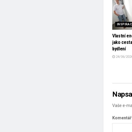
INSPIRA
Vlastní en
jako cest
bydlení
24/06/202
Napsa
Vaše e-ma
Komentá