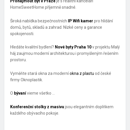
Pronajmout byt v Praze
je s realitní kanceláří
HomeSweetHome příjemně snadné.
Široká nabídka bezpečnostních
IP Wifi kamer
pro hlídání
domů, bytů, skladů a zahrad. Nízké ceny a garance
spokojenosti.
Hledáte kvalitní bydlení?
Nové byty Praha 10
v projektu Malý
háj zaujmou moderní architekturou i promyšleným řešením
prostoru.
Vyměňte stará okna za moderní
okna z plastu
od české
firmy Oknoplastik.
O
bývaní
vieme všetko …
Konferenční stolky z masivu
jsou elegantním doplňkem
každého obývacího pokoje.