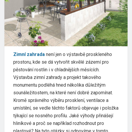
Zimní zahrada
není jen o výstavbě proskleného
prostoru, kde se dá vytvořit skvělé zázemí pro
pěstování rostlin i v chladnějších měsících.
Výstavba zimní zahrady a projekt takového
monumentu podléhá hned několika důležitým
sounáležitostem, na které není dobré zapomínat.
Kromě správného výběru prosklení, ventilace a
umístění, se vedle těchto faktorů objevuje i položka
týkající se nosného profilu. Jaké výhody přinášejí
hliníkové a proč se například rozhodnout pro
plastové? Na tyto otázky si odpovíme v tomto