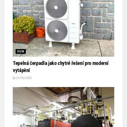
DŮM
Tepelná čerpadla jako chytré řešení pro moderní
vytápění
01/06/2025