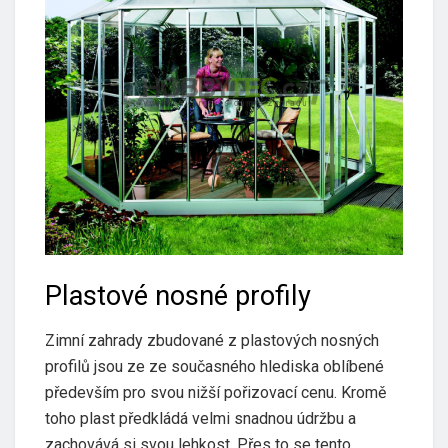
Plastové nosné profily
Zimní zahrady zbudované z plastových nosných
profilů jsou ze ze současného hlediska oblíbené
především pro svou nižší pořizovací cenu. Kromě
toho plast předkládá velmi snadnou údržbu a
zachovává si svou lehkost. Přes to se tento