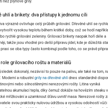
i než plynové grily.
 uhlí a brikety: dva přístupy k jednomu cíli
iva výrazně ovlivňuje celý průběh grilování. Dřevěné uhlí se rychl
vytvořit vysokou teplotu během krátké doby, což se hodí napříkl
bo rychlé grilování zeleniny. Grilovací brikety naopak hoří déle a
ji, takže jsou vhodné pro delší přípravu jídel, kde je důležitá sta
V praxi se oba typy často kombinují podle toho, co se právě připra
 role grilovacího roštu a materiálů
ýsledek dokonalý, nezávisí to pouze na palivu, ale také na tom, 
. Moderní a robustní
grily na dřevěné uhlí
dnes standardně dispon
itinovými nebo silnostěnnými nerezovými rošty. Litina vyniká
telnou akumulací tepla, díky čemuž dokáže na hovězím steaku v
cké mřížkování a uzamknout šťávu uvnitř masa. Nerezové rošty 
ivatele svou prakticky nulovou údržbou a vysokou odolností vůči