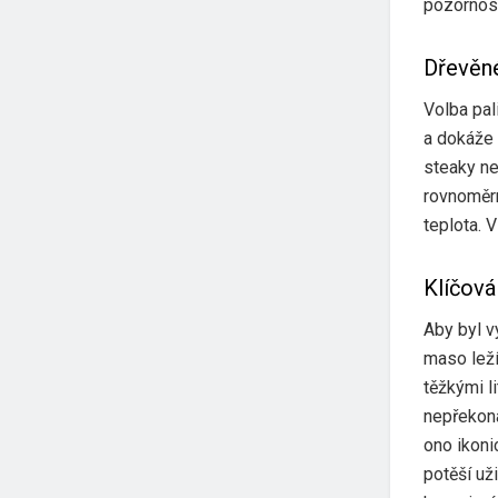
pozornost
Dřevěné
Volba pal
a dokáže 
steaky ne
rovnoměrně
teplota. 
Klíčová
Aby byl v
maso leží
těžkými l
nepřekona
ono ikoni
potěší už