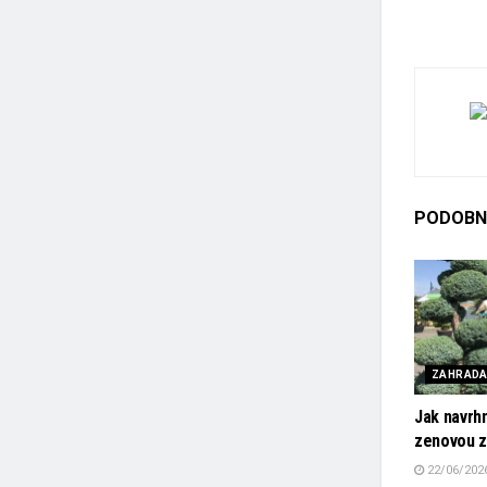
PODOBN
ZAHRAD
Jak navrhn
zenovou z
22/06/202