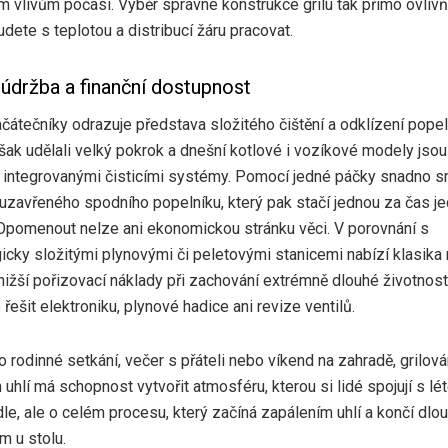
m vlivům počasí. Výběr správné konstrukce grilu tak přímo ovlivňu
dete s teplotou a distribucí žáru pracovat.
údržba a finanční dostupnost
átečníky odrazuje představa složitého čištění a odklízení popel
šak udělali velký pokrok a dnešní kotlové i vozíkové modely jsou
 integrovanými čisticími systémy. Pomocí jedné páčky snadno 
uzavřeného spodního popelníku, který pak stačí jednou za čas j
Opomenout nelze ani ekonomickou stránku věci. V porovnání s
icky složitými plynovými či peletovými stanicemi nabízí klasika 
žší pořizovací náklady při zachování extrémně dlouhé životnosti
řešit elektroniku, plynové hadice ani revize ventilů.
 o rodinné setkání, večer s přáteli nebo víkend na zahradě, grilová
uhlí má schopnost vytvořit atmosféru, kterou si lidé spojují s lé
jídle, ale o celém procesu, který začíná zapálením uhlí a končí dl
 u stolu.