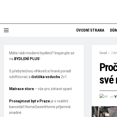
ÚVODNÍ STRANA
DŮ
Máte rádi moderní bydlení? Inspirujte se
Úvod
ZA
na
BYDLENÍ PLUS
!
Proč
S přebytečnou vlhkostí si hravě poradí
své 
odvlhčovač a
čistička vzduchu
2v1.
Matrace store
– vše pro zdravé spaní
od
V
Pronajmout byt v Praze
je s realitní
kanceláří HomeSweetHome příjemně
snadné.