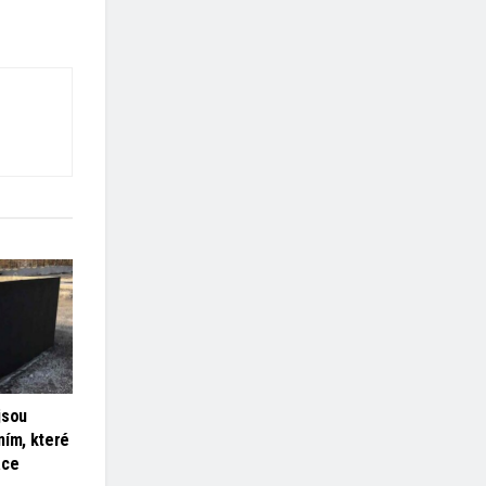
jsou
ním, které
ace