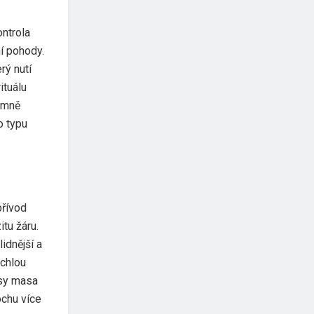
ontrola
ní pohody.
rý nutí
ituálu
jemně
o typu
přívod
itu žáru.
idnější a
ychlou
usy masa
ochu více