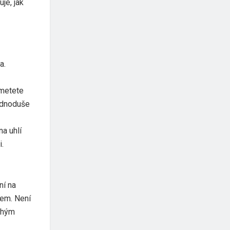
je, jak
a.
smetete
ednoduše
na uhlí
.
ní na
tem. Není
ouhým