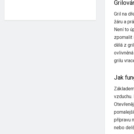
Grilován
Gril na dř
žáru a pr
Není to ú
zpomalit 
dělá z gri
ovlivněná
grilu vrace
Jak fung
Základem 
vzduchu. D
Otevřeněj
pomalejší
přípravu 
nebo delš