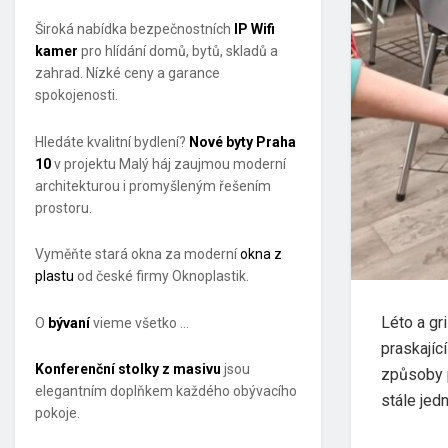
Široká nabídka bezpečnostních
IP Wifi
kamer
pro hlídání domů, bytů, skladů a
zahrad. Nízké ceny a garance
spokojenosti.
Hledáte kvalitní bydlení?
Nové byty Praha
10
v projektu Malý háj zaujmou moderní
architekturou i promyšleným řešením
prostoru.
Vyměňte stará okna za moderní
okna z
plastu
od české firmy Oknoplastik.
Léto a gr
O
bývaní
vieme všetko …
praskajíc
Konferenční stolky z masivu
jsou
způsoby p
elegantním doplňkem každého obývacího
stále jed
pokoje.