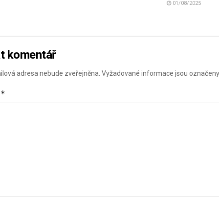
01/08/2025
t komentář
ilová adresa nebude zveřejněna.
Vyžadované informace jsou označen
*
ř