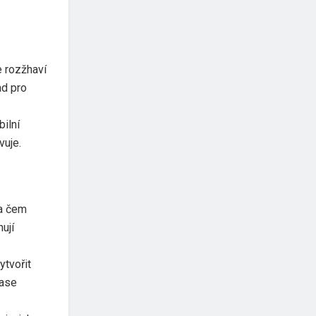
e rozžhaví
ad pro
bilní
vuje.
na čem
ují
ytvořit
zase