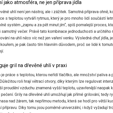
í jako atmosféra, ne jen příprava jídla
evěné uhlí není jen nástroj, ale i zážitek. Samotná příprava ohně, k
áce s teplotou vytváří rytmus, který je pro mnoho lidí součástí let
plně systém „zapnu a za pět minut jím“, spíš pomalejší proces, kte
i samotný večer. Právě tato kombinace jednoduchosti a určitého r
lování na uhlí něco víc než jen vaření venku. Výsledná chuť jídla, 
 kouřem, je pak často tím hlavním důvodem, proč se lidé k tomut
jí.
uje gril na dřevěné uhlí v praxi
je práce s teplotou, kterou neřídí tlačítko, ale množství paliva a 
ůležitou roli hrají větrací otvory, díky kterým lze regulovat intenz
ší proudění vzduchu znamená vyšší teplotu, uzavřenější naopak kl
 pečení. Grily na dřevěné uhlí umožňují jak přímé grilování, tedy r
masa nad žárem, tak nepřímou metodu, která se hodí pro větší k
í přípravu. Díky tomu jsou poměrně univerzální, i když vyžadují tr