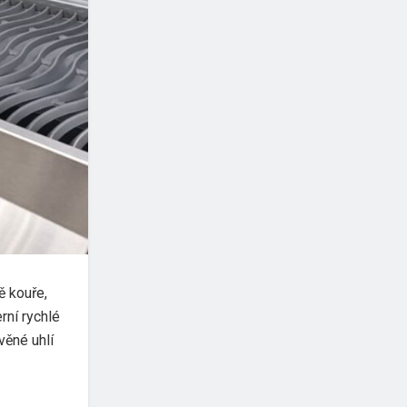
ě kouře,
rní rychlé
věné uhlí