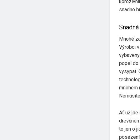
korozivní
snadno bu
Snadná 
Mnohé zač
Výrobci v
vybaveny
popel do 
vysypat. 
technolog
mnohem ni
Nemusíte 
Ať už jde
dřevěném 
to jen o 
posezením