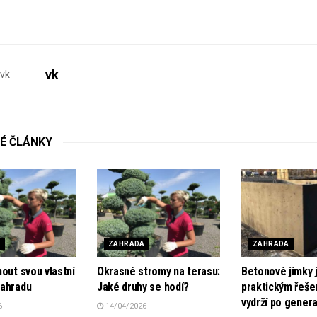
vk
É
ČLÁNKY
A
ZAHRADA
ZAHRADA
out svou vlastní
Okrasné stromy na terasu:
Betonové jímky 
ahradu
Jaké druhy se hodí?
praktickým řeše
vydrží po gener
6
14/04/2026