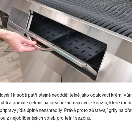
ilování k sobě patří stejně neoddělitelně jako opalovací krém. Vůn
í uhlí a pomalé čekání na ideální žár mají svoje kouzlo, které mode
řípravy jídla úplně nenahradily. Právě proto zůstávají grily na dře
nou z nejoblíbenějších voleb pro letní sezónu.