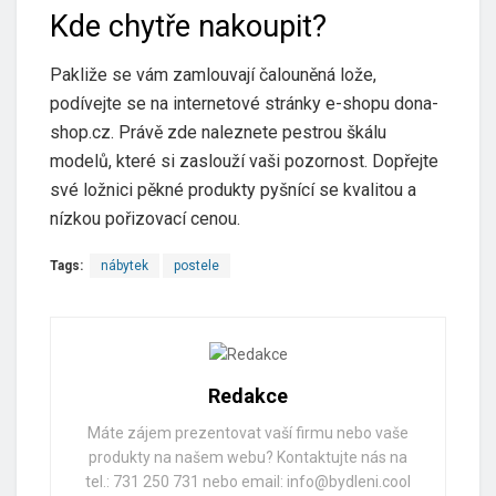
Kde chytře nakoupit?
Pakliže se vám zamlouvají čalouněná lože,
podívejte se na internetové stránky e-shopu dona-
shop.cz. Právě zde naleznete pestrou škálu
modelů, které si zaslouží vaši pozornost. Dopřejte
své ložnici pěkné produkty pyšnící se kvalitou a
nízkou pořizovací cenou.
Tags:
nábytek
postele
Redakce
Máte zájem prezentovat vaší firmu nebo vaše
produkty na našem webu? Kontaktujte nás na
tel.: 731 250 731 nebo email: info@bydleni.cool