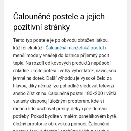
Čalouněné postele a jejich
pozitivní stránky
Tento typ postele je po obvodu obtažen látkou,
kůží či ekokůží.
Čalouněná manželská postel
i
menší modely vnášejí do ložnice příjemný pocit
tepla. Na rozdíl od kovových produktů nepůsobí
chladně. Určitě potěší i velký výběr látek, navíc jsou
jemné na dotek. Další výhodou je vysoké čelo za
hlavou, díky němuž lze pohodlně sledovat televizi
anebo číst knihu. Čalouněná postel 180×200 i větší
varianty disponují úložným prostorem, kde si
mohou lidé uschovat peřiny, deky i jiné domácí
potřeby. Pokud bydlíte v malém panelákovém bytě,
úložný prostor je obrovskou pomocí. Čalouněné