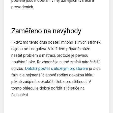
postele jsou k dostání v nejrůznějších tvarech a
provedeních.
Zaměřeno na nevýhody
I když má tento druh postelí mnoho silných stránek,
najdou se i negativa. V každém případě může
nastat problém s matrací, protože je pevnou
součástí lože. Rozhodně je nutné zmínit náročnější
údržbu.
Dětská postel s úložným prostorem
je sice
fajn, ale nejmenší členové rodiny dokážou látku
pěkně zašpinit a ekokůži třeba prostřihnout. V
tomto ohledu je dobré pořídit si čističe na
čalounění.