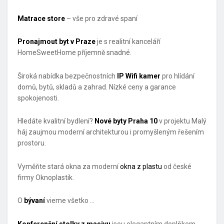
Matrace store
– vše pro zdravé spaní
Pronajmout byt v Praze
je s realitní kanceláří
HomeSweetHome příjemně snadné.
Široká nabídka bezpečnostních
IP Wifi kamer
pro hlídání
domů, bytů, skladů a zahrad. Nízké ceny a garance
spokojenosti.
Hledáte kvalitní bydlení?
Nové byty Praha 10
v projektu Malý
háj zaujmou moderní architekturou i promyšleným řešením
prostoru.
Vyměňte stará okna za moderní
okna z plastu
od české
firmy Oknoplastik.
O
bývaní
vieme všetko …
Konferenční stolky z masivu
jsou elegantním doplňkem