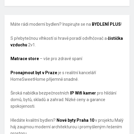
Máte rádi moderní bydlení? Inspirujte se na
BYDLENÍ PLUS
!
S přebytečnou vlhkostí si hravě poradí odvlhčovač a
čistička
vzduchu
2v1.
Matrace store
– vše pro zdravé spaní
Pronajmout byt v Praze
je s realitní kanceláří
HomeSweetHome příjemně snadné.
Široká nabídka bezpečnostních
IP Wifi kamer
pro hlídání
domů, bytů, skladů a zahrad. Nízké ceny a garance
spokojenosti.
Hledáte kvalitní bydlení?
Nové byty Praha 10
v projektu Malý
háj zaujmou moderní architekturou i promyšleným řešením
prostoru.