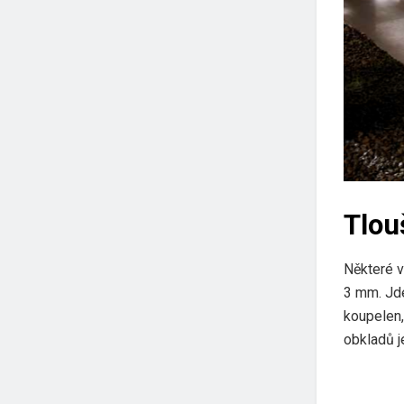
Tlou
Některé v
3 mm. Jde
koupelen,
obkladů j