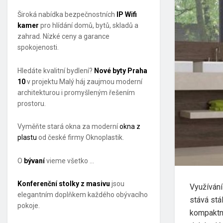
Široká nabídka bezpečnostních
IP Wifi
kamer
pro hlídání domů, bytů, skladů a
zahrad. Nízké ceny a garance
spokojenosti.
Hledáte kvalitní bydlení?
Nové byty Praha
10
v projektu Malý háj zaujmou moderní
architekturou i promyšleným řešením
prostoru.
Vyměňte stará okna za moderní
okna z
plastu
od české firmy Oknoplastik.
O
bývaní
vieme všetko …
Konferenční stolky z masivu
jsou
Využívání
elegantním doplňkem každého obývacího
stává stá
pokoje.
kompaktn