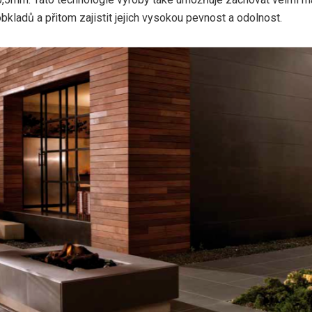
obkladů a přitom zajistit jejich vysokou pevnost a odolnost.