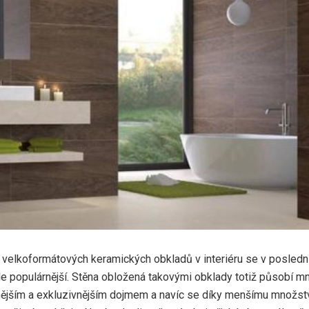
 velkoformátových keramických obkladů v interiéru se v posledn
le populárnější. Stěna obložená takovými obklady totiž působí 
ějším a exkluzivnějším dojmem a navíc se díky menšímu množstv