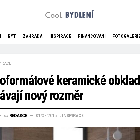
M
BYT
ZAHRADA
INSPIRACE
FINANCOVÁNÍ
FOTOGALERI
PIRACE
oformátové keramické obklad
ávají nový rozměr
od
REDAKCE
01/07/2015
v
INSPIRACE