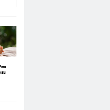
tému
silu