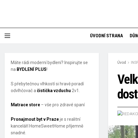
ÚVODNÍ STRANA
DŮ
Máte rádi moderní bydlení? Inspirujte se
Úvod
INS
na
BYDLENÍ PLUS
!
Velk
S přebytečnou vlhkostí si hravě poradí
dost
odvlhčovač a
čistička vzduchu
2v1.
Matrace store
– vše pro zdravé spaní
Pronajmout byt v Praze
je s realitní
kanceláří HomeSweetHome příjemně
snadné.