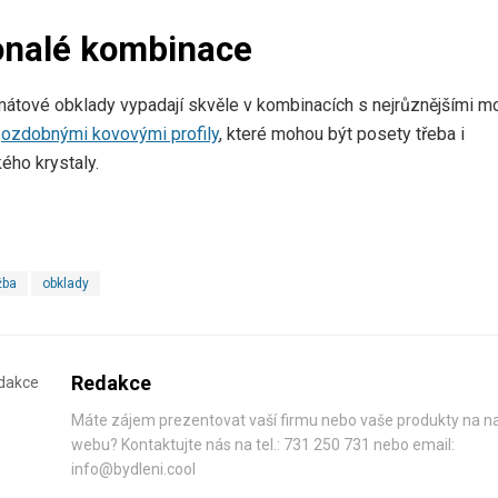
nalé kombinace
átové obklady vypadají skvěle v kombinacích s nejrůznějšími m
i
ozdobnými kovovými profily
, které mohou být posety třeba i
ho krystaly.
žba
obklady
Redakce
Máte zájem prezentovat vaší firmu nebo vaše produkty na 
webu? Kontaktujte nás na tel.: 731 250 731 nebo email:
info@bydleni.cool