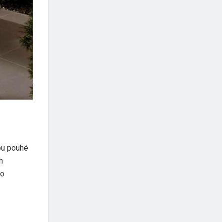
ou pouhé
h
to