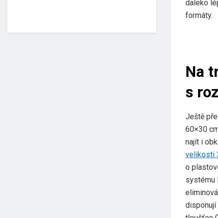
daleko lép
formáty.
Na t
s ro
Ještě pře
60×30 cm.
najít i o
velikost
o plastov
systému l
eliminová
disponují
tloušťce 