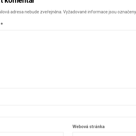
t komentář
ilová adresa nebude zveřejněna.
Vyžadované informace jsou označen
*
ř
Webová stránka