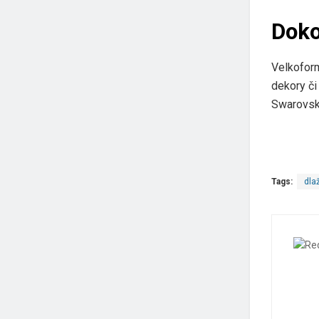
Doko
Velkoform
dekory č
Swarovské
Tags:
dla