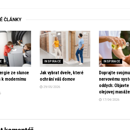
É
ČLÁNKY
CE
INSPIRACE
INSPIRACE
ergie ze slunce
Jak vybrat dveře, které
Doprajte svojmu
a k modernímu
ochrání váš domov
nervovému sys
oddych: Objavte 
29/05/2026
olejovej masáže
6
17/04/2026