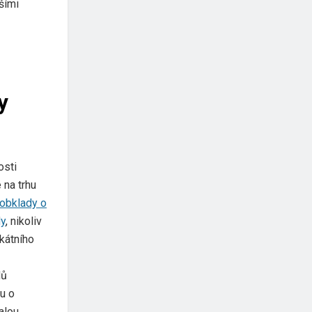
tšími
y
osti
 na trhu
obklady o
dy
, nikoliv
kátního
dů
u o
alou