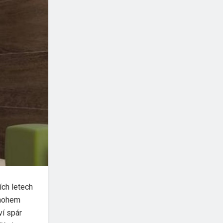
ích letech
mnohem
í spár