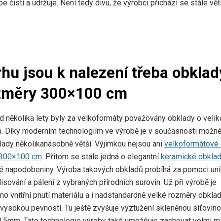
e čistí a udržuje. Není tedy divu, že výrobci přichází se stále vě
rhu jsou k nalezení třeba obklad
změry 300×100 cm
d několika lety byly za velkoformáty považovány obklady o velik
 Díky moderním technologiím ve výrobě je v současnosti možné
bklady několikanásobně větší. Výjimkou nejsou ani
velkoformátové 
i 300×100 cm
. Přitom se stále jedná o elegantní
keramické obkla
é napodobeniny. Výroba takových obkladů probíhá za pomoci uni
isování a pálení z vybraných přírodních surovin. Už při výrobě je
no vnitřní pnutí materiálu a i nadstandardně velké rozměry obkla
 vysokou pevností. Tu ještě zvyšuje vyztužení skleněnou síťovino
0,5mm. Tato technologie výroby také umožňuje zachovat velmi m