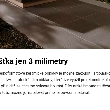
šťka jen 3 milimetry
elkoformátové keramické obklady je možné zakoupit i s tloušťk
 o tzv. ultratenké slim obklady, které lze využít při rekonstrukcíc
 při nichž se chceme vyhnout bourání. Díky nízké hmotnosti těch
e totiž možné je instalovat přímo na původní materiál.