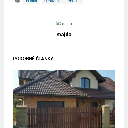
Tags:
interiér
nemovitost
vlhkost
majda
PODOBNÉ
ČLÁNKY