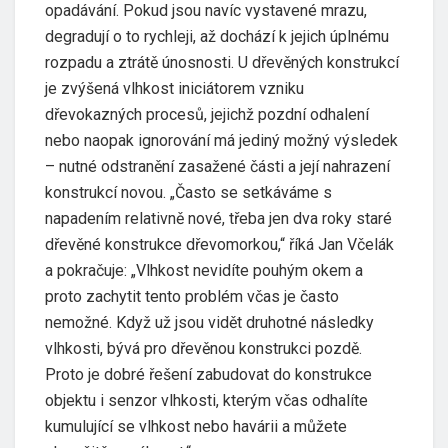
opadávání. Pokud jsou navíc vystavené mrazu,
degradují o to rychleji, až dochází k jejich úplnému
rozpadu a ztrátě únosnosti. U dřevěných konstrukcí
je zvýšená vlhkost iniciátorem vzniku
dřevokazných procesů, jejichž pozdní odhalení
nebo naopak ignorování má jediný možný výsledek
– nutné odstranění zasažené části a její nahrazení
konstrukcí novou. „Často se setkáváme s
napadením relativně nové, třeba jen dva roky staré
dřevěné konstrukce dřevomorkou,“ říká Jan Včelák
a pokračuje: „Vlhkost nevidíte pouhým okem a
proto zachytit tento problém včas je často
nemožné. Když už jsou vidět druhotné následky
vlhkosti, bývá pro dřevěnou konstrukci pozdě.
Proto je dobré řešení zabudovat do konstrukce
objektu i senzor vlhkosti, kterým včas odhalíte
kumulující se vlhkost nebo havárii a můžete