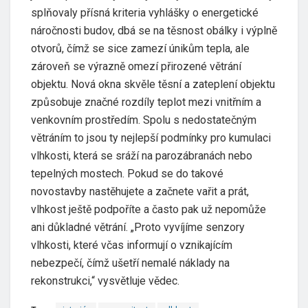
splňovaly přísná kriteria vyhlášky o energetické
náročnosti budov, dbá se na těsnost obálky i výplně
otvorů, čímž se sice zamezí únikům tepla, ale
zároveň se výrazně omezí přirozené větrání
objektu. Nová okna skvěle těsní a zateplení objektu
způsobuje značné rozdíly teplot mezi vnitřním a
venkovním prostředím. Spolu s nedostatečným
větráním to jsou ty nejlepší podmínky pro kumulaci
vlhkosti, která se sráží na parozábranách nebo
tepelných mostech. Pokud se do takové
novostavby nastěhujete a začnete vařit a prát,
vlhkost ještě podpoříte a často pak už nepomůže
ani důkladné větrání. „Proto vyvíjíme senzory
vlhkosti, které včas informují o vznikajícím
nebezpečí, čímž ušetří nemalé náklady na
rekonstrukci,“ vysvětluje vědec.