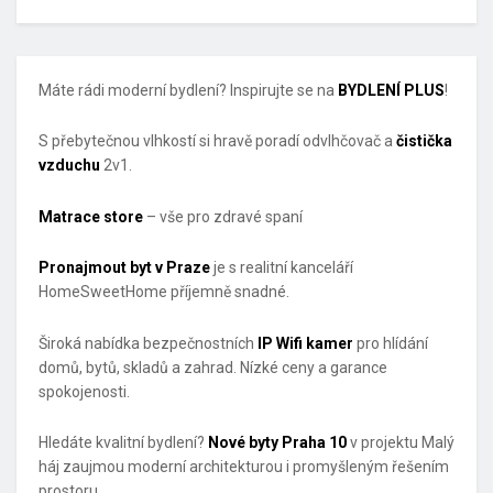
Máte rádi moderní bydlení? Inspirujte se na
BYDLENÍ PLUS
!
S přebytečnou vlhkostí si hravě poradí odvlhčovač a
čistička
vzduchu
2v1.
Matrace store
– vše pro zdravé spaní
Pronajmout byt v Praze
je s realitní kanceláří
HomeSweetHome příjemně snadné.
Široká nabídka bezpečnostních
IP Wifi kamer
pro hlídání
domů, bytů, skladů a zahrad. Nízké ceny a garance
spokojenosti.
Hledáte kvalitní bydlení?
Nové byty Praha 10
v projektu Malý
háj zaujmou moderní architekturou i promyšleným řešením
prostoru.