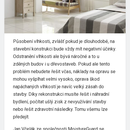
Působení vlhkosti, zvlášť pokud je dlouhodobé, na
stavební konstrukci bude vždy mít negativní účinky.
Odstranění vlhkosti ale bývá náročné a to u
zděných budov i u dřevostaveb. Pokud ale tento
problém nebudete řešit včas, náklady na opravu se
mohou vyšplhat velmi vysoko, oprava škod
napáchaných vlhkostí je navíc velký zásah do
stavby. Díky rekonstrukci musíte řešit i náhradní
bydlení, počítat ušlý zisk z nevyužívání stavby
nebo řešit zdravotní následky. Tomu všemu lze
předejít.
Jan Včelák ze společnosti MoistureGuard se