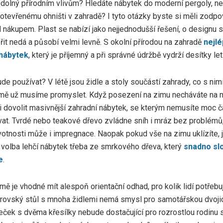
dolný přírodním vlivům? Hledáte nábytek do moderní pergoly, n
otevřenému ohništi v zahradě? I tyto otázky byste si měli zodp
d nákupem. Plast se nabízí jako nejjednodušší řešení, o designu 
it nedá a působí velmi levně. S okolní přírodou na zahradě
nejlé
nábytek
, který je příjemný a při správné údržbě vydrží desítky let
de používat? V létě jsou židle a stoly součástí zahrady, co s ni
imě už musíme promyslet. Když posezení na zimu necháváte na m
 dovolit masivnější zahradní nábytek, se kterým nemusíte moc č
at. Tvrdé nebo teakové dřevo zvládne sníh i mráz bez problémů
ivotnosti může i impregnace. Naopak pokud vše na zimu uklízíte, 
 volba lehčí nábytek třeba ze smrkového dřeva, který
snadno slo
e
.
ě je vhodné mít alespoň orientační odhad, pro kolik lidí potřebu
rovský stůl s mnoha židlemi nemá smysl pro samotářskou dvojic
eček s dvěma křesílky nebude dostačující pro rozrostlou rodinu