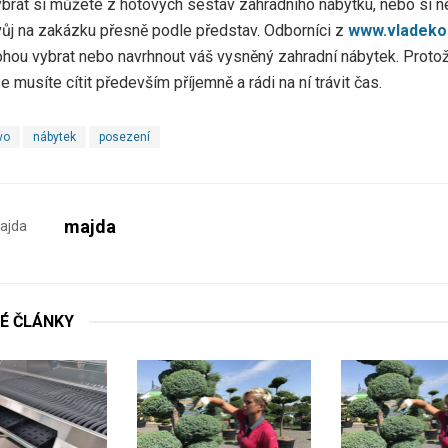
Vybrat si můžete z hotových sestav zahradního nábytku, nebo si n
vůj na zakázku přesně podle představ. Odborníci z
www.vladeko
hou vybrat nebo navrhnout váš vysněný zahradní nábytek. Proto
e musíte cítit především příjemně a rádi na ní trávit čas.
vo
nábytek
posezení
majda
É
ČLÁNKY