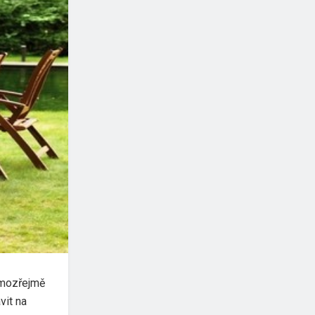
amozřejmě
vit na