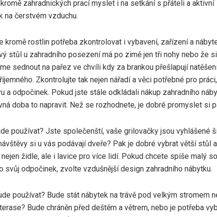
kromě zahradnických prací myslet i na setkání s přáteli a aktivní
k na čerstvém vzduchu.
 kromě rostlin potřeba zkontrolovat i vybavení, zařízení a nábytek
vý stůl u zahradního posezení má po zimě jen tři nohy nebo že s
íme sednout na pařez ve chvíli kdy za brankou přešlapují natěšení
říjemného. Zkontrolujte tak nejen nářadí a věci potřebné pro práci, 
u a odpočinek. Pokud jste stále odkládali nákup zahradního náby
ávná doba to napravit. Než se rozhodnete, je dobré promyslet si pá
de používat? Jste společenští, vaše grilovačky jsou vyhlášené š
návštěvy si u vás podávají dveře? Pak je dobré vybrat větší stůl a
nejen židle, ale i lavice pro více lidí. Pokud chcete spíše malý 
o svůj odpočinek, zvolte vzdušnější design zahradního nábytku.
ude používat? Bude stát nábytek na trávě pod velkým stromem n
terase? Bude chráněn před deštěm a větrem, nebo je potřeba vyb