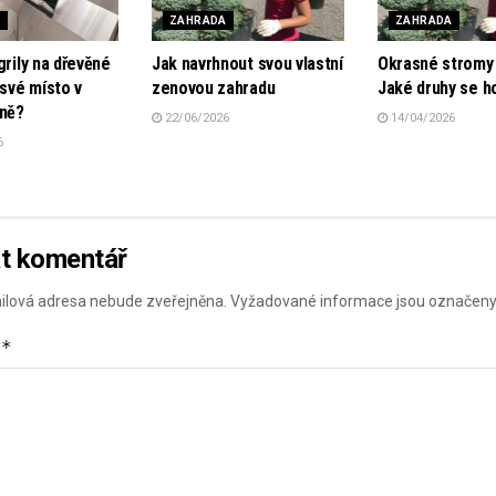
A
ZAHRADA
ZAHRADA
grily na dřevěné
Jak navrhnout svou vlastní
Okrasné stromy 
 své místo v
zenovou zahradu
Jaké druhy se h
óně?
22/06/2026
14/04/2026
6
t komentář
ilová adresa nebude zveřejněna.
Vyžadované informace jsou označen
*
ř