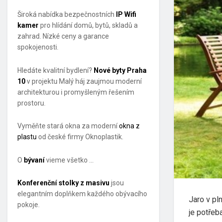
Široká nabídka bezpečnostních
IP Wifi
kamer
pro hlídání domů, bytů, skladů a
zahrad. Nízké ceny a garance
spokojenosti.
Hledáte kvalitní bydlení?
Nové byty Praha
10
v projektu Malý háj zaujmou moderní
architekturou i promyšleným řešením
prostoru.
Vyměňte stará okna za moderní
okna z
plastu
od české firmy Oknoplastik.
O
bývaní
vieme všetko …
Konferenční stolky z masivu
jsou
elegantním doplňkem každého obývacího
Jaro v pl
pokoje.
je potřeb