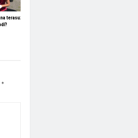
na terasu:
odí?
*
y