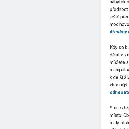
nábytek o
přednost 
ještě pře
moc hovoř
dřevěný 
Kdy se bu
dělat v z
můžete si
manipulov
k delší ž
vhodnější
odneset
Samozřejm
místo. Ob
malý stol