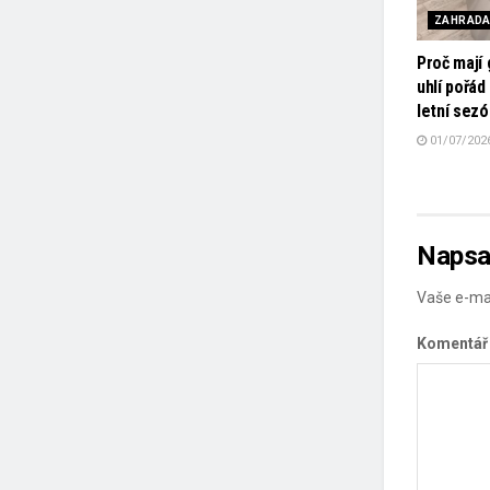
ZAHRAD
Proč mají 
uhlí pořád
letní sez
01/07/202
Napsa
Vaše e-ma
Komentá