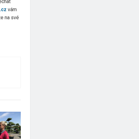
echat
.cz
vám
že na své