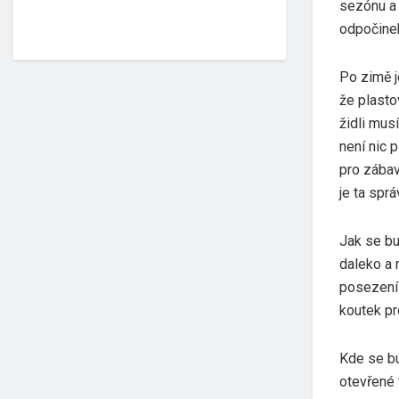
sezónu a 
odpočine
Po zimě je
že plasto
židli mus
není nic p
pro zábav
je ta spr
Jak se bu
daleko a 
posezení 
koutek pr
Kde se b
otevřené 