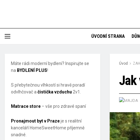
ÚVODNÍ STRANA
DŮ
Máte rádi moderní bydlení? Inspirujte se
Úvod
ZA
na
BYDLENÍ PLUS
!
Jak 
S přebytečnou vlhkostí si hravě poradí
odvlhčovač a
čistička vzduchu
2v1.
Matrace store
– vše pro zdravé spaní
Pronajmout byt v Praze
je s realitní
kanceláří HomeSweetHome příjemně
snadné.