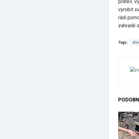
přáteli. 
vyrobit s
rádi pomo
zahradě s
Tags:
dře
PODOBN