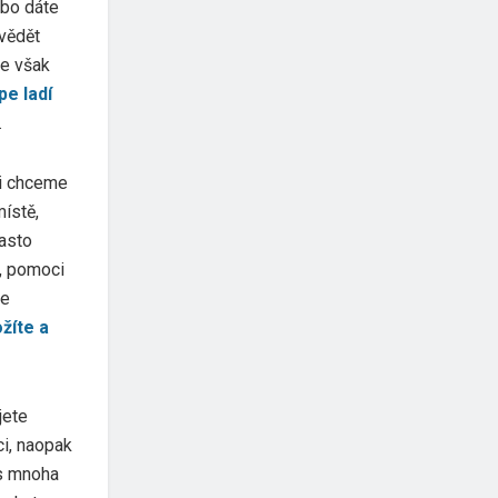
ebo dáte
ovědět
se však
pe ladí
.
mi chceme
ístě,
asto
, pomoci
je
žíte a
jete
i, naopak
 s mnoha