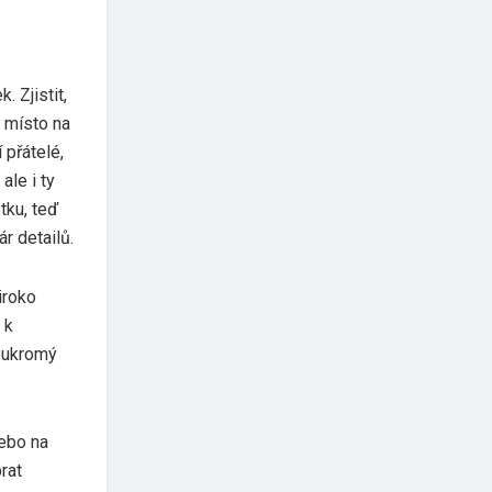
. Zjistit,
i místo na
 přátelé,
ale i ty
tku, teď
r detailů.
iroko
 k
soukromý
ebo na
rat