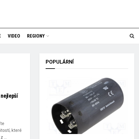
E
VIDEO
REGIONY
POPULÁRNÍ
nejlepší
íte
ostí, které
 ...