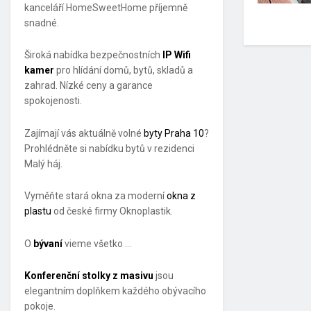
kanceláří HomeSweetHome příjemně
snadné.
Široká nabídka bezpečnostních
IP Wifi
kamer
pro hlídání domů, bytů, skladů a
zahrad. Nízké ceny a garance
spokojenosti.
Zajímají vás aktuálně volné
byty Praha 10
?
Prohlédněte si nabídku bytů v rezidenci
Malý háj.
Vyměňte stará okna za moderní
okna z
plastu
od české firmy Oknoplastik.
O
bývaní
vieme všetko …
Konferenční stolky z masivu
jsou
elegantním doplňkem každého obývacího
pokoje.