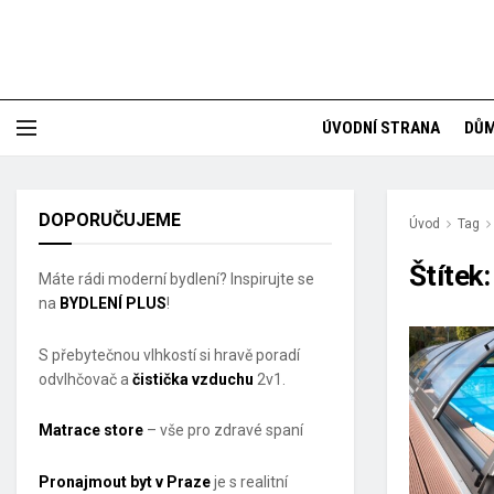
ÚVODNÍ STRANA
DŮ
DOPORUČUJEME
Úvod
Tag
Štítek
Máte rádi moderní bydlení? Inspirujte se
na
BYDLENÍ PLUS
!
S přebytečnou vlhkostí si hravě poradí
odvlhčovač a
čistička vzduchu
2v1.
Matrace store
– vše pro zdravé spaní
Pronajmout byt v Praze
je s realitní