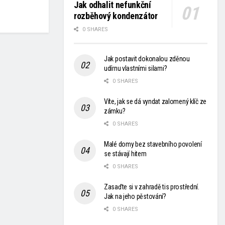
Jak odhalit nefunkční
rozběhový kondenzátor
0 SHARES
Jak postavit dokonalou zděnou
udírnu vlastními silami?
0 SHARES
Víte, jak se dá vyndat zalomený klíč ze
zámku?
0 SHARES
Malé domy bez stavebního povolení
se stávají hitem
0 SHARES
Zasaďte si v zahradě tis prostřední.
Jak na jeho pěstování?
0 SHARES