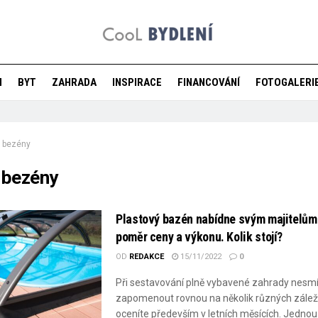
M
BYT
ZAHRADA
INSPIRACE
FINANCOVÁNÍ
FOTOGALERI
bezény
:
bezény
Plastový bazén nabídne svým majitelům 
poměr ceny a výkonu. Kolik stojí?
OD
REDAKCE
15/11/2022
0
Při sestavování plně vybavené zahrady nesm
zapomenout rovnou na několik různých záležit
oceníte především v letních měsících. Jednou z