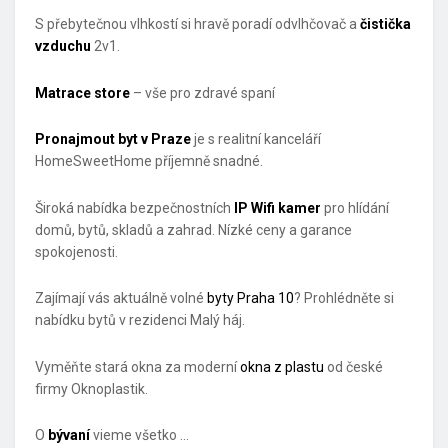
S přebytečnou vlhkostí si hravě poradí odvlhčovač a
čistička
vzduchu
2v1.
Matrace store
– vše pro zdravé spaní
Pronajmout byt v Praze
je s realitní kanceláří
HomeSweetHome příjemně snadné.
Široká nabídka bezpečnostních
IP Wifi kamer
pro hlídání
domů, bytů, skladů a zahrad. Nízké ceny a garance
spokojenosti.
Zajímají vás aktuálně volné
byty Praha 10
? Prohlédněte si
nabídku bytů v rezidenci Malý háj.
Vyměňte stará okna za moderní
okna z plastu
od české
firmy Oknoplastik.
O
bývaní
vieme všetko …