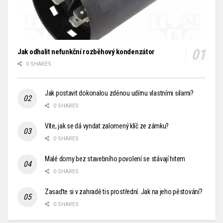
Jak odhalit nefunkční rozběhový kondenzátor
0 SHARES
Jak postavit dokonalou zděnou udírnu vlastními silami?
0 SHARES
Víte, jak se dá vyndat zalomený klíč ze zámku?
0 SHARES
Malé domy bez stavebního povolení se stávají hitem
0 SHARES
Zasaďte si v zahradě tis prostřední. Jak na jeho pěstování?
0 SHARES