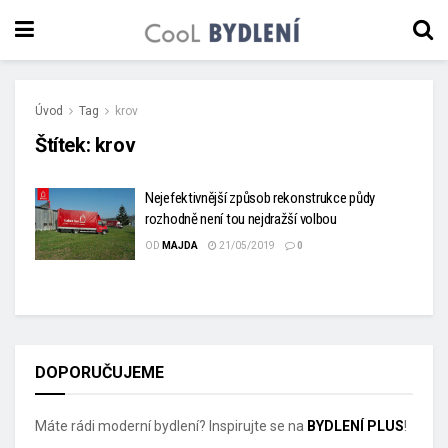
Úvod
Tag
krov
Štítek:
krov
Nejefektivnější způsob rekonstrukce půdy
rozhodně není tou nejdražší volbou
OD
MAJDA
21/05/2019
0
DOPORUČUJEME
Máte rádi moderní bydlení? Inspirujte se na
BYDLENÍ PLUS
!