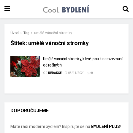
Úvod
Tag
umělé vánoční stromky
Štítek:
umělé vánoční stromky
Umělé vánoční stromky, které jsou k nerozeznání
od reálných
OD
REDAKCE
08/11/2021
0
DOPORUČUJEME
Máte rádi moderní bydlení? Inspirujte se na
BYDLENÍ PLUS
!