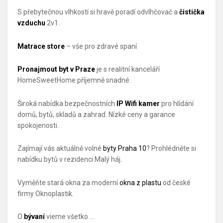
S přebytečnou vlhkostí si hravě poradí odvlhčovač a
čistička
vzduchu
2v1.
Matrace store
– vše pro zdravé spaní
Pronajmout byt v Praze
je s realitní kanceláří
HomeSweetHome příjemně snadné.
Široká nabídka bezpečnostních
IP Wifi kamer
pro hlídání
domů, bytů, skladů a zahrad. Nízké ceny a garance
spokojenosti.
Zajímají vás aktuálně volné
byty Praha 10
? Prohlédněte si
nabídku bytů v rezidenci Malý háj.
Vyměňte stará okna za moderní
okna z plastu
od české
firmy Oknoplastik.
O
bývaní
vieme všetko …