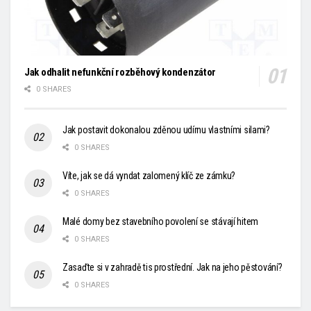
Jak odhalit nefunkční rozběhový kondenzátor
0 SHARES
Jak postavit dokonalou zděnou udírnu vlastními silami?
0 SHARES
Víte, jak se dá vyndat zalomený klíč ze zámku?
0 SHARES
Malé domy bez stavebního povolení se stávají hitem
0 SHARES
Zasaďte si v zahradě tis prostřední. Jak na jeho pěstování?
0 SHARES